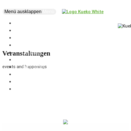
Menü ausklappen
Menü
news
events
about
vision
creatives
Veranstaltungen
projects
events and happenings
supporters
business
marketplace
coworking