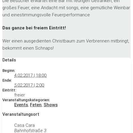
Die Besucher erwartet eine Bar mit feurigen Getränken, ein
großes Feuer, eine Andacht mit songs, eine gemütliche Weinbar
und einestimmungsvolle Feuerperformance
Das ganze bei freiem Eintritt!
Wer einen ausgedienten Christbaum zum Verbrennen mitbringt,
bekommt einen Schnaps!
Details
Beginn:
4.02.2017 | 18:00
Ende:
5.02.2017 | 2:00
Eintritt:
freier
Veranstaltungskategorien:
Events
,
Feten
,
Shows
Veranstaltungsort
Casa Cara
Bahnhofstraße 3