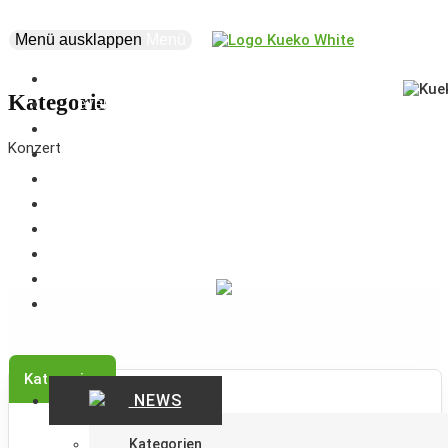
Menü ausklappen
Menü
news
Kategorie
events
about
Konzert
vision
creatives
projects
supporters
business
marketplace
coworking
Kategorien
NEWS
Kategorien