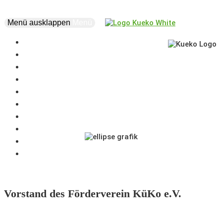
Menü ausklappen
Menü
news
Förderverein
events
about
vision
our supporters
creatives
projects
supporters
business
marketplace
coworking
Vorstand des Förderverein KüKo e.V.