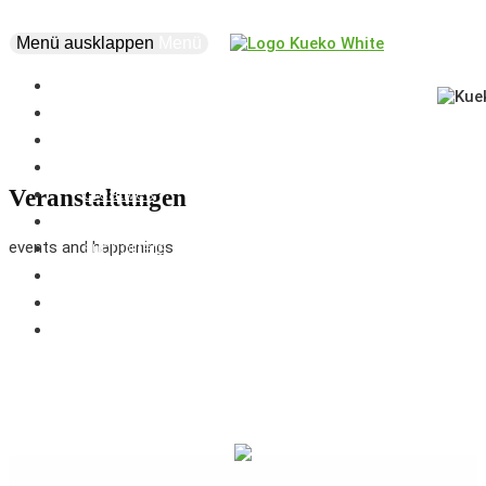
Menü ausklappen
Menü
news
events
about
vision
creatives
Veranstaltungen
projects
events and happenings
supporters
business
marketplace
coworking