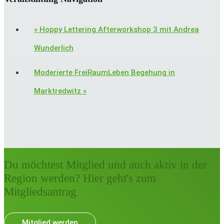
«
Hoppy Lettering Afterworkshop 3 mit Andrea
Wunderlich
Moderierte FreiRaumLeben Begehung in
Marktredwitz
»
Du möchtest Mitglied und auch aktiv in der
Region werden? Hier geht's zum
Mitgliedsantrag
Mitglied werden