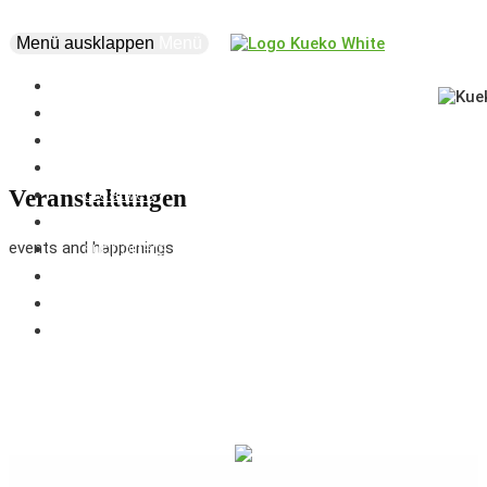
Menü ausklappen
Menü
news
events
about
vision
creatives
Veranstaltungen
projects
events and happenings
supporters
business
marketplace
coworking