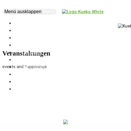
Menü ausklappen
Menü
news
events
about
vision
creatives
Veranstaltungen
projects
events and happenings
supporters
business
marketplace
coworking