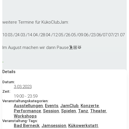
weitere Termine für KükoClubJam:
10.03./24.03./14.04./28.04./12.05./26.05./09.06./23.06/07.07/21.07
Im August machen wir dann Pause🕺🏼🥁
Details
Datum:
3.03.2023
Zeit:
19:00 - 23:59
Veranstaltungskategorien:
Ausstellungen
,
Events
,
JamClub
,
Konzerte
,
Performance
,
Session
,
Spielen
,
Tanz
,
Theater
,
Workshops
Veranstaltung-Tags:
Bad Berneck
,
Jamsession
,
Kükowerkstatt
,