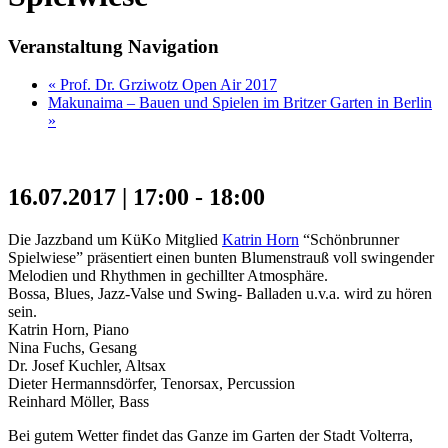
Veranstaltung Navigation
«
Prof. Dr. Grziwotz Open Air 2017
Makunaima – Bauen und Spielen im Britzer Garten in Berlin
»
16.07.2017 | 17:00
-
18:00
Die Jazzband um KüKo Mitglied
Katrin Horn
“Schönbrunner
Spielwiese” präsentiert einen bunten Blumenstrauß voll swingender
Melodien und Rhythmen in gechillter Atmosphäre.
Bossa, Blues, Jazz-Valse und Swing- Balladen u.v.a. wird zu hören
sein.
Katrin Horn, Piano
Nina Fuchs, Gesang
Dr. Josef Kuchler, Altsax
Dieter Hermannsdörfer, Tenorsax, Percussion
Reinhard Möller, Bass
Bei gutem Wetter findet das Ganze im Garten der Stadt Volterra,