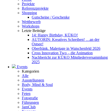
Projekte
Referenzprojekte
Shopping
Gutscheine / Geschenke
Wettbewerb
Workshops
Letzte Beiträge
14: Happy Birthday, KÜKO!
AUTORIN: Kreatives Schreiben! …an der
Ostsee!
Oberfränk. Malertage in Waischenfeld 2026
Cross Innovation Two – die Animation
Nachbericht zur KÜKO Mitgliederversammlung
2025
Events
Kategorien
Alle
Ausstellungen
Body, Mind & Soul
Events
Feten
Fotografie
Führungen
JamClub