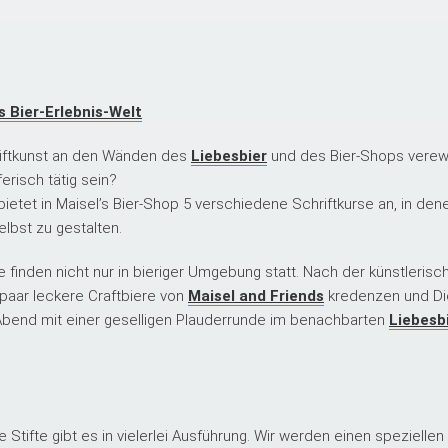
s Bier-Erlebnis-Welt
hriftkunst an den Wänden des
Liebesbier
und des Bier-Shops verew
erisch tätig sein?
ietet in Maisel’s Bier-Shop 5 verschiedene Schriftkurse an, in dene
elbst zu gestalten.
finden nicht nur in bieriger Umgebung statt. Nach der küns
tlerisc
paar leckere Craftbiere von
Maisel and Friends
kredenzen und Dic
Abend mit einer geselligen Plauderrunde im benachbarten
Liebesb
 Stifte gibt es in vielerlei Ausführung. Wir werden einen speziellen 