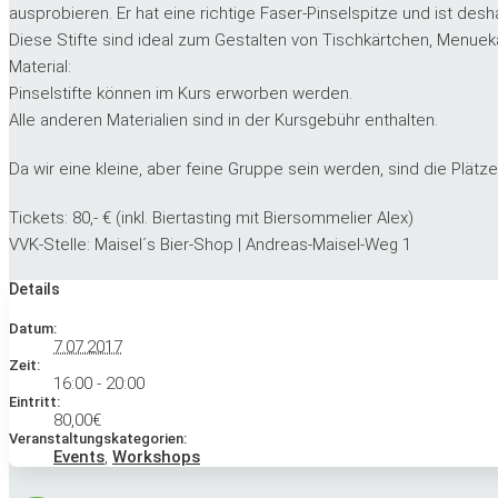
ausprobieren. Er hat eine richtige Faser-Pinselspitze und ist desh
Diese Stifte sind ideal zum Gestalten von Tischkärtchen, Menueka
Material:
Pinselstifte können im Kurs erworben werden.
Alle anderen Materialien sind in der Kursgebühr enthalten.
Da wir eine kleine, aber feine Gruppe sein werden, sind die Plätze
Tickets: 80,- € (inkl. Biertasting mit Biersommelier Alex)
VVK-Stelle: Maisel´s Bier-Shop | Andreas-Maisel-Weg 1
Details
Datum:
7.07.2017
Zeit:
16:00 - 20:00
Eintritt:
80,00€
Veranstaltungskategorien:
Events
,
Workshops