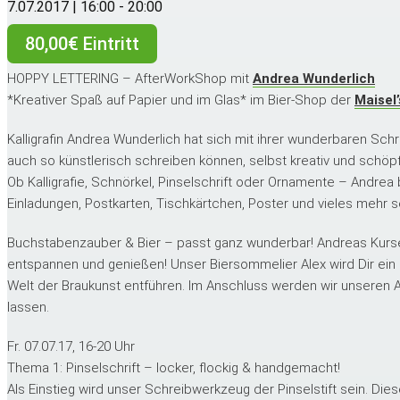
7.07.2017 | 16:00
-
20:00
80,00€ Eintritt
HOPPY LETTERING – AfterWorkShop mit
Andrea Wunderlich
*Kreativer Spaß auf Papier und im Glas* im Bier-Shop der
Maisel’
Kalligrafin Andrea Wunderlich hat sich mit ihrer wunderbaren Sc
auch so künstlerisch schreiben können, selbst kreativ und schöpf
Ob Kalligrafie, Schnörkel, Pinselschrift oder Ornamente – Andrea b
Einladungen, Postkarten, Tischkärtchen, Poster und vieles mehr s
Buchstabenzauber & Bier – passt ganz wunderbar! Andreas Kurse 
entspannen und genießen! Unser Biersommelier Alex wird Dir ein 
Welt der Braukunst entführen. Im Anschluss werden wir unseren 
lassen.
Fr. 07.07.17, 16-20 Uhr
Thema 1: Pinselschrift – locker, flockig & handgemacht!
Als Einstieg wird unser Schreibwerkzeug der Pinselstift sein. Diese