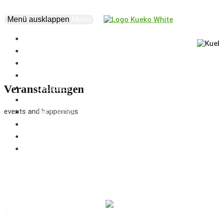
Menü ausklappen
Menü
news
events
about
vision
creatives
Veranstaltungen
projects
events and happenings
supporters
business
marketplace
coworking