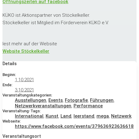
Öffnungszeiten auf facebook
KÜKO ist Aktionspartner von Stöckelkeller.
Stöckelkeller ist Mitglied im Förderverein KÜKO e.V.
lest mehr auf der Website
Website Stöckelkeller
Details
Beginn:
1.10.2021
Ende:
3.10.2021
Veranstaltungskategorien:
Ausstellungen
,
Events
,
Fotografie
,
Führungen
,
Netzwerkveranstaltungen
,
Performance
Veranstaltung-Tags:
International
,
Kunst
,
Land
,
leerstand
,
mega
,
Netzwerk
Webseite:
https://www.facebook.com/events/379636923636618
Veranstaltungsort