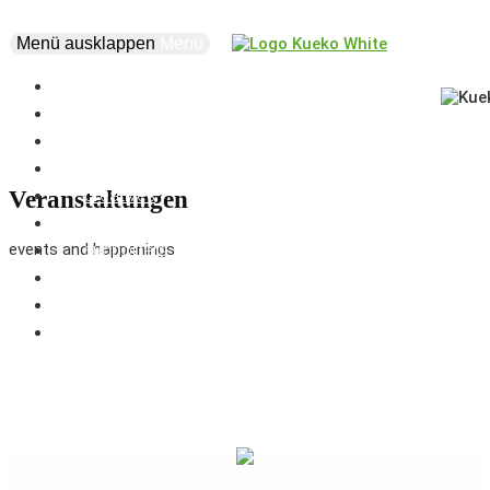
Menü ausklappen
Menü
news
events
about
vision
creatives
Veranstaltungen
projects
events and happenings
supporters
business
marketplace
coworking