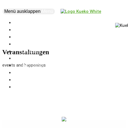
Menü ausklappen
Menü
news
events
about
vision
creatives
Veranstaltungen
projects
events and happenings
supporters
business
marketplace
coworking