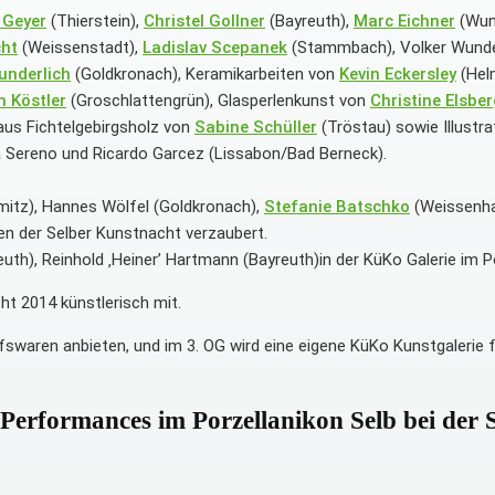
 Geyer
(Thierstein),
Christel Gollner
(Bayreuth),
Marc Eichner
(Wun
cht
(Weissenstadt),
Ladislav Scepanek
(Stammbach), Volker Wunder
underlich
(Goldkronach), Keramikarbeiten von
Kevin Eckersley
(Hel
 Köstler
(Groschlattengrün), Glasperlenkunst von
Christine Elsber
aus Fichtelgebirgsholz von
Sabine Schüller
(Tröstau) sowie Illustr
 Sereno und Ricardo Garcez (Lissabon/Bad Berneck).
amitz), Hannes Wölfel (Goldkronach),
Stefanie Batschko
(Weissenha
en der Selber Kunstnacht verzaubert.
), Reinhold ‚Heiner’ Hartmann (Bayreuth)in der KüKo Galerie im Por
ht 2014 künstlerisch mit.
fswaren anbieten, und im 3. OG wird eine eigene KüKo Kunstgalerie
Performances im Porzellanikon Selb bei der 