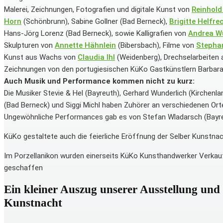
Malerei, Zeichnungen, Fotografien und digitale Kunst von
Reinhold
Horn
(Schönbrunn), Sabine Gollner (Bad Berneck),
Brigitte Helfre
Hans-Jörg Lorenz (Bad Berneck), sowie Kalligrafien von
Andrea W
Skulpturen von
Annette Hähnlein
(Bibersbach), Filme von
Stephan
Kunst aus Wachs von
Claudia Ihl
(Weidenberg), Drechselarbeiten 
Zeichnungen von den portugiesischen KüKo Gastkünstlern Barbara
Auch Musik und Performance kommen nicht zu kurz:
Die Musiker Stevie & Hel (Bayreuth), Gerhard Wunderlich (Kirchenl
(Bad Berneck) und Siggi Michl haben Zuhörer an verschiedenen Ort
Ungewöhnliche Performances gab es von Stefan Wladarsch (Bayreuth
KüKo gestaltete auch die feierliche Eröffnung der Selber Kunstnac
Im Porzellanikon wurden einerseits KüKo Kunsthandwerker Verkau
geschaffen
Ein kleiner Auszug unserer Ausstellung und 
Kunstnacht