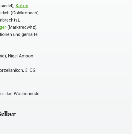
siedel),
Katrin
lich (Goldkronach),
mbrechts),
ger
(Marktredwitz),
ationen und gemalte
id), Nigel Amson
zellanikon, 3. OG.
 für das Wochenende
Selber