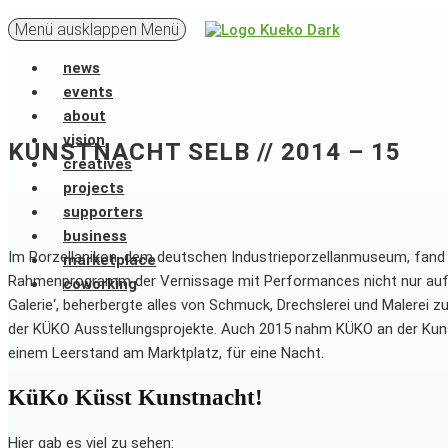
Menü ausklappen
Menü
news
events
about
vision
KUNSTNACHT SELB // 2014 – 15
creatives
projects
supporters
business
Im Porzellanikon, dem deutschen Industrieporzellanmuseum, fand
marketplace
Rahmenprogramm der Vernissage mit Performances nicht nur auf d
coworking
Galerie‘, beherbergte alles von Schmuck, Drechslerei und Malerei z
der KÜKO Ausstellungsprojekte. Auch 2015 nahm KÜKO an der Kunstn
einem Leerstand am Marktplatz, für eine Nacht.
KüKo Küsst Kunstnacht!
Hier gab es viel zu sehen: