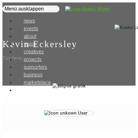
Menü ausklappen
Menü
news
events
about
Kevin Eckersley
vision
creatives
Töpferei
projects
supporters
business
marketplace
coworking