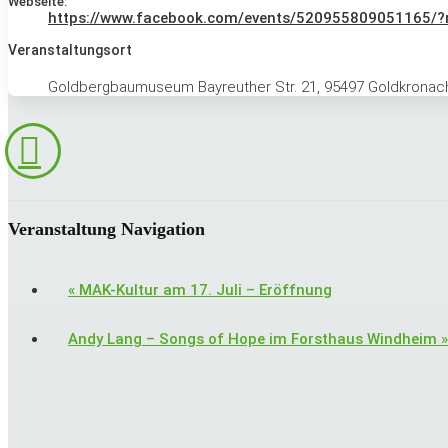
Webseite:
https://www.facebook.com/events/520955809051165/?
Veranstaltungsort
Goldbergbaumuseum Bayreuther Str. 21, 95497 Goldkronac
Veranstaltung Navigation
«
MAK-Kultur am 17. Juli – Eröffnung
Andy Lang – Songs of Hope im Forsthaus Windheim
»