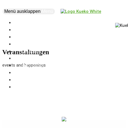
Menü ausklappen
Menü
news
events
about
vision
creatives
Veranstaltungen
projects
events and happenings
supporters
business
marketplace
coworking