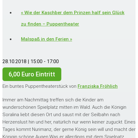
«
Wie der Kaschber dem Prinzen half sein Glück
zu finden – Puppentheater
Malspaß in den Ferien
»
28.10.2018 | 15:00
-
17:00
6,00 Euro Eintritt
Ein buntes Puppentheaterstück von
Franziska Fröhlich
Immer am Nachmittag treffen sich die Kinder am
wunderschönen Spielplatz mitten im Wald. Auch die Königin
Soralina liebt diesen Ort und saust mit der Seilbahn nach
Herzenslust hin und her, natürlich nur wenn keiner zuguckt. Eines
Tages kommt Nurimanz, der gerne König sein will und macht der
Königin schöne Augen.Was er allerdings mit dem Spielpatz