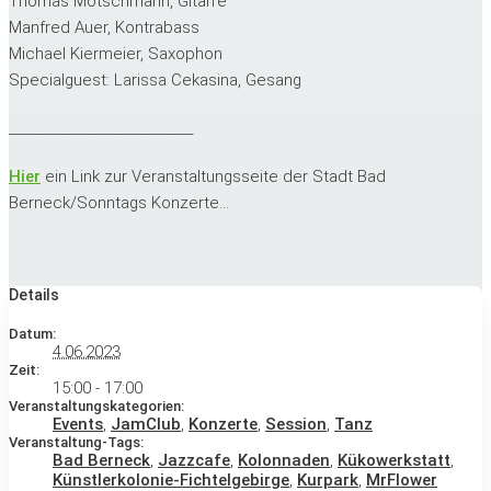
Thomas Motschmann, Gitarre
Manfred Auer, Kontrabass
Michael Kiermeier, Saxophon
Specialguest: Larissa Cekasina, Gesang
____________________________
Hier
ein Link zur Veranstaltungsseite der Stadt Bad
Berneck/Sonntags Konzerte…
Details
Datum:
4.06.2023
Zeit:
15:00 - 17:00
Veranstaltungskategorien:
Events
,
JamClub
,
Konzerte
,
Session
,
Tanz
Veranstaltung-Tags:
Bad Berneck
,
Jazzcafe
,
Kolonnaden
,
Kükowerkstatt
,
Künstlerkolonie-Fichtelgebirge
,
Kurpark
,
MrFlower