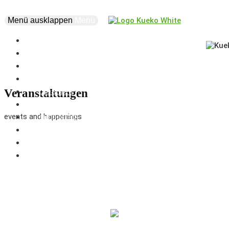
Menü ausklappen
Menü
news
events
about
vision
creatives
Veranstaltungen
projects
events and happenings
supporters
business
marketplace
coworking