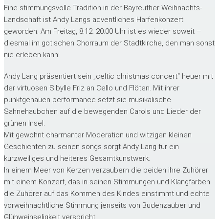
Eine stimmungsvolle Tradition in der Bayreuther Weihnachts-
Landschaft ist Andy Langs adventliches Harfenkonzert
geworden. Am Freitag, 8.12. 20.00 Uhr ist es wieder soweit –
diesmal im gotischen Chorraum der Stadtkirche, den man sonst
nie erleben kann:
Andy Lang präsentiert sein „celtic christmas concert“ heuer mit
der virtuosen Sibylle Friz an Cello und Flöten. Mit ihrer
punktgenauen performance setzt sie musikalische
Sahnehäubchen auf die bewegenden Carols und Lieder der
grünen Insel.
Mit gewohnt charmanter Moderation und witzigen kleinen
Geschichten zu seinen songs sorgt Andy Lang für ein
kurzweiliges und heiteres Gesamtkunstwerk.
In einem Meer von Kerzen verzaubern die beiden ihre Zuhörer
mit einem Konzert, das in seinen Stimmungen und Klangfarben
die Zuhörer auf das Kommen des Kindes einstimmt und echte
vorweihnachtliche Stimmung jenseits von Budenzauber und
Glühweinseligkeit verspricht.