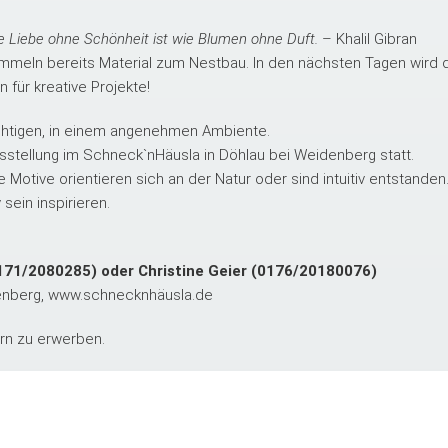
e Liebe ohne Schönheit ist wie Blumen ohne Duft.
– Khalil Gibran
sammeln bereits Material zum Nestbau. In den nächsten Tagen wird 
für kreative Projekte!
ichtigen, in einem angenehmen Ambiente.
sstellung im Schneck`nHäusla in Döhlau bei Weidenberg statt.
e Motive orientieren sich an der Natur oder sind intuitiv entstande
sein inspirieren.
71/2080285) oder Christine Geier (
0176/20180076
)
denberg, www.schnecknhäusla.de
ern zu erwerben.