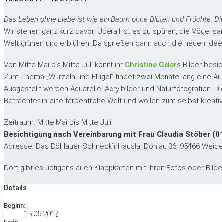
Das Leben ohne Liebe ist wie ein Baum ohne Blüten und Früchte. Di
Wir stehen ganz kurz davor. Überall ist es zu spüren, die Vögel 
Welt grünen und erblühen. Da sprießen dann auch die neuen Ideen 
Von Mitte Mai bis Mitte Juli könnt ihr
Christine Geier
s Bilder bes
Zum Thema „Wurzeln und Flügel“ findet zwei Monate lang eine Au
Ausgestellt werden Aquarelle, Acrylbilder und Naturfotografien. Di
Betrachter in eine farbenfrohe Welt und wollen zum selbst kreativ 
Zeitraum: Mitte Mai bis Mitte Juli
Besichtigung nach Vereinbarung mit Frau Claudia Stöber (01
Adresse: Das Döhlauer Schneck`nHäusla, Döhlau 36, 95466 Wei
Dort gibt es übrigens auch Klappkarten mit ihren Fotos oder Bild
Details
Beginn:
15.05.2017
Ende: