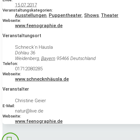
15.07.2017
Veranstaltungskategorien:
Ausstellungen
,
Puppentheater
,
Shows
,
Theater
Webseite:
www.feenographie.de
Veranstaltungsort
Schneck`n Häusla
Döhlau 36
Weidenberg
,
Bayern
95466
Deutschland
Telefon:
01712080285
Webseite:
www.schnecknhäusla.de
Veranstalter
Christine Geier
E-Mail:
natur@live.de
Webseite:
www.feenographie.de