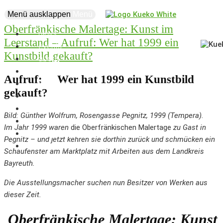
Menü ausklappen
Menü
Oberfränkische Malertage: Kunst im
news
Leerstand – Aufruf: Wer hat 1999 ein
events
Kunstbild gekauft?
about
vision
Aufruf:
Wer hat 1999 ein Kunstbild
creatives
gekauft?
projects
supporters
Bild: Günther Wolfrum, Rosengasse Pegnitz, 1999 (Tempera).
business
Im Jahr 1999 waren
die Oberfränkischen Malertage
zu Gast in
marketplace
Pegnitz – und jetzt kehren sie dorthin zurück und schmücken ein
coworking
Schaufenster am Marktplatz mit Arbeiten aus dem Landkreis
Bayreuth.
Die Ausstellungsmacher suchen nun Besitzer von Werken aus
dieser Zeit.
Oberfränkische Malertage: Kunst