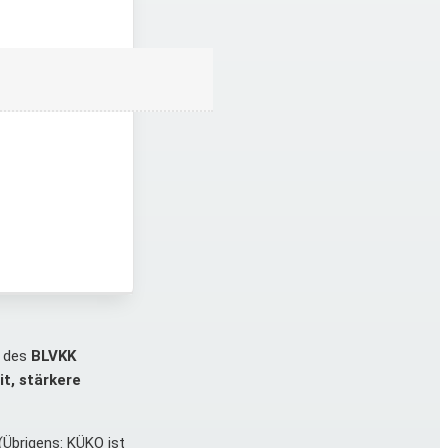
n des
BLVKK
t, stärkere
Übrigens: KÜKO ist