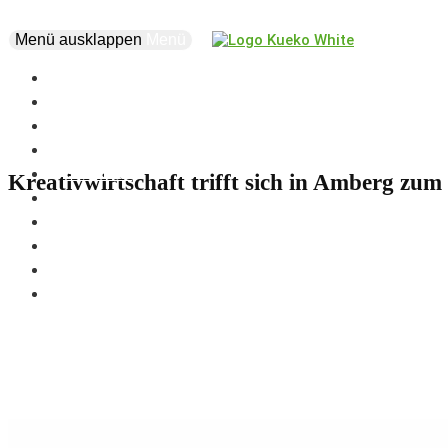
Menü ausklappen
Menü
news
events
about
vision
creatives
Kreativwirtschaft trifft sich in Amberg z
projects
supporters
business
marketplace
coworking