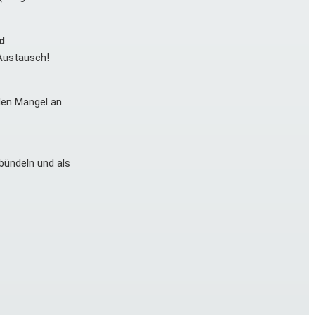
d
 Austausch!
den Mangel an
bündeln und als