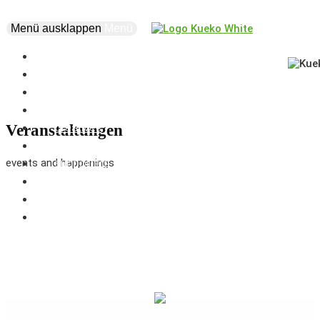
Menü ausklappen
Menü
news
events
about
vision
creatives
Veranstaltungen
projects
events and happenings
supporters
business
marketplace
coworking