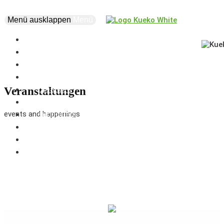
Menü ausklappen
Menü
news
events
about
vision
creatives
Veranstaltungen
projects
events and happenings
supporters
business
marketplace
coworking