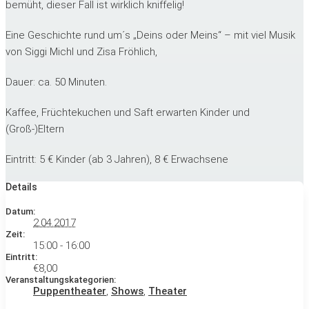
bemüht, dieser Fall ist wirklich kniffelig!
Eine Geschichte rund um´s „Deins oder Meins“ – mit viel Musik
von Siggi Michl und Zisa Fröhlich,
Dauer: ca. 50 Minuten.
Kaffee, Früchtekuchen und Saft erwarten Kinder und
(Groß-)Eltern
Eintritt: 5 € Kinder (ab 3 Jahren), 8 € Erwachsene
Details
Datum:
2.04.2017
Zeit:
15:00 - 16:00
Eintritt:
€8,00
Veranstaltungskategorien:
Puppentheater
,
Shows
,
Theater