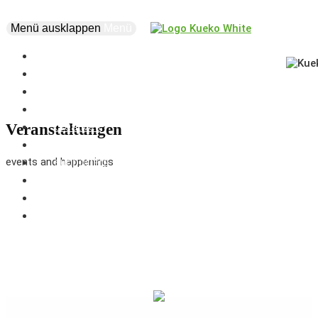
Menü ausklappen
Menü
news
events
about
vision
creatives
Veranstaltungen
projects
events and happenings
supporters
business
marketplace
coworking