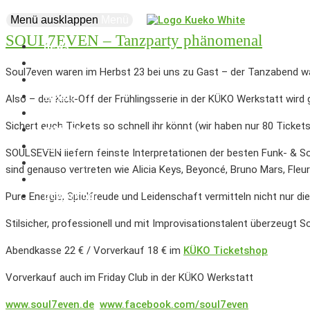
Menü ausklappen
Menü
SOUL7EVEN – Tanzparty phänomenal
news
events
Soul7even waren im Herbst 23 bei uns zu Gast – der Tanzabend wa
about
vision
Also – der Kick-Off der Frühlingsserie in der KÜKO Werkstatt wird g
creatives
Sichert euch Tickets so schnell ihr könnt (wir haben nur 80 Ticket
projects
supporters
SOULSEVEN liefern feinste Interpretationen der besten Funk- & So
business
sind genauso vertreten wie Alicia Keys, Beyoncé, Bruno Mars, Fleu
marketplace
coworking
Pure Energie, Spielfreude und Leidenschaft vermitteln nicht nur d
Stilsicher, professionell und mit Improvisationstalent überzeugt S
Abendkasse 22 € / Vorverkauf 18 € im
KÜKO Ticketshop
Vorverkauf auch im Friday Club in der KÜKO Werkstatt
www.soul7even.de
www.facebook.com/soul7even