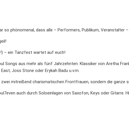
r so phönomenal, dass alle – Performers, Publikum, Veranstalter 
eil!
s!) – ein Tanzfest wartet auf euch!
ul Songs aus mehr als fünf Jahrzehnten. Klassiker von Aretha Frank
r East, Joss Stone oder Erykah Badu u.v.m.
ie zwei mitreißend charismatischen Frontfrauen, sondern die ganze s
oul7even auch durch Soloeinlagen von Saxofon, Keys oder Gitarre. Hi