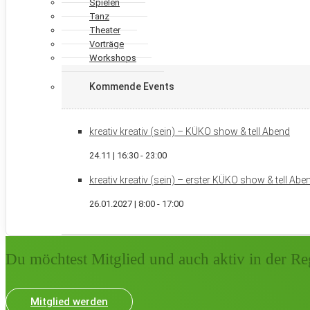
Spielen
Tanz
Theater
Vorträge
Workshops
Kommende Events
kreativ kreativ (sein) – KÜKO show & tell Abend
24.11 | 16:30
-
23:00
kreativ kreativ (sein) – erster KÜKO show & tell Ab
26.01.2027 | 8:00
-
17:00
Du möchtest Mitglied und auch aktiv in der Re
Mitglied werden