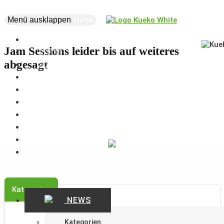
Menü ausklappen
Menü
news
Jam Sessions leider bis auf weiteres
events
abgesagt
about
vision
creatives
projects
supporters
business
marketplace
coworking
Kategorien
NEWS
Kategorien