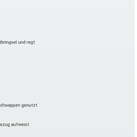
tbringsel und regt
tadtwappen genutzt
Bezug aufweist.