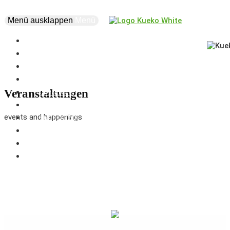
Menü ausklappen
Menü
news
events
about
vision
creatives
Veranstaltungen
projects
events and happenings
supporters
business
marketplace
coworking