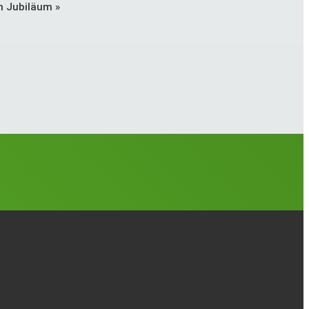
en Jubiläum
»