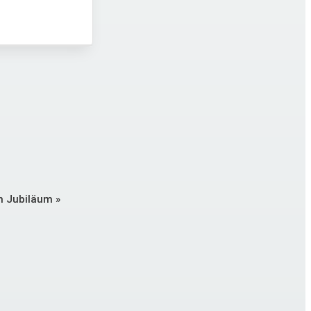
en Jubiläum
»