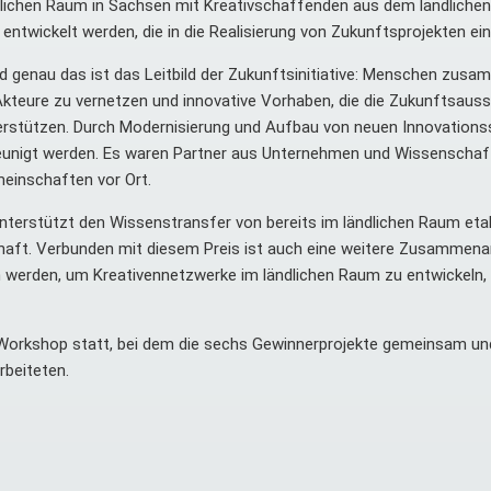
dlichen Raum in Sachsen mit Kreativschaffenden aus dem ländliche
twickelt werden, die in die Realisierung von Zukunftsprojekten ein
d genau das ist das Leitbild der Zukunftsinitiative: Menschen zus
n Akteure zu vernetzen und innovative Vorhaben, die die Zukunftsaus
unterstützen. Durch Modernisierung und Aufbau von neuen Innovatio
unigt werden. Es waren Partner aus Unternehmen und Wissenschaft
einschaften vor Ort.
terstützt den Wissenstransfer von bereits im ländlichen Raum etab
chaft. Verbunden mit diesem Preis ist auch eine weitere Zusammena
n werden, um Kreativennetzwerke im ländlichen Raum zu entwickeln
orkshop statt, bei dem die sechs Gewinnerprojekte gemeinsam und
rbeiteten.