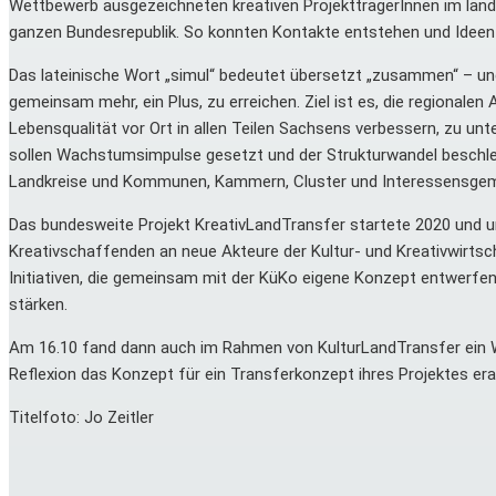
Wettbewerb ausgezeichneten kreativen ProjektträgerInnen im län
ganzen Bundesrepublik. So konnten Kontakte entstehen und Ideen en
Das lateinische Wort „simul“ bedeutet übersetzt „zusammen“ – un
gemeinsam mehr, ein Plus, zu erreichen. Ziel ist es, die regionale
Lebensqualität vor Ort in allen Teilen Sachsens verbessern, zu 
sollen Wachstumsimpulse gesetzt und der Strukturwandel beschle
Landkreise und Kommunen, Kammern, Cluster und Interessensgem
Das bundesweite Projekt KreativLandTransfer startete 2020 und un
Kreativschaffenden an neue Akteure der Kultur- und Kreativwirts
Initiativen, die gemeinsam mit der KüKo eigene Konzept entwerfe
stärken.
Am 16.10 fand dann auch im Rahmen von KulturLandTransfer ein W
Reflexion das Konzept für ein Transferkonzept ihres Projektes era
Titelfoto: Jo Zeitler