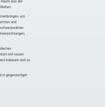
n Raum aus der
fließen.
ammenbringen, um
sichten und
nsschwerpunkten
seinrichtungen,
lierten
rbeit mit neuen
, aufzubauen und zu
 in gegenseitiger