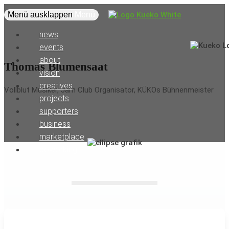
Menü ausklappen
Menü
news
events
about
Thomas Blumensaat
vision
creatives
Vollblut Musiker, Jam Club Organisator, KÜKOs Bühnenmeister
projects
supporters
business
marketplace
coworking