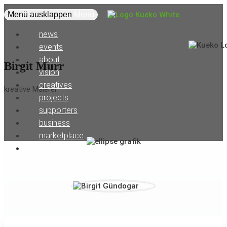
Menü ausklappen
Menü
news
events
about
Birgit Murr
vision
creatives
kreative Malerei
projects
supporters
business
marketplace
coworking