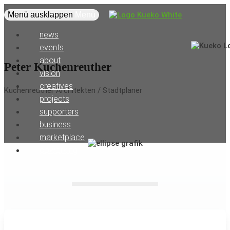
Menü ausklappen
Menü
news
events
about
Peter Kuchenreuther
vision
creatives
Kuchenreuther Architekten / Stadtplaner
projects
supporters
business
marketplace
coworking